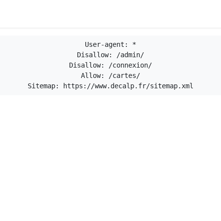
User-agent: *

Disallow: /admin/

Disallow: /connexion/

Allow: /cartes/
